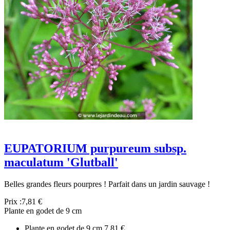
EUPATORIUM purpureum subsp.
maculatum 'Glutball'
Belles grandes fleurs pourpres ! Parfait dans un jardin sauvage !
Prix :
7,81 €
Plante en godet de 9 cm
Plante en godet de 9 cm
7,81 €