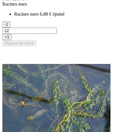
Racines nues
Racines nues
6,88 €
épuisé
-1
+1
Rupture de stock