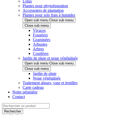
Lotus
Plantes pour phytoépuration
Accessoires de plantation
Plantes pour sols frais à humides
Open sub menu
Close sub menu
Close sub menu
Vivaces
Fougères
Graminées
Arbustes
Arbres
Conifères
Jardin de pluie et noue végétalisée
Open sub menu
Close sub menu
Close sub menu
Jardin de pluie
Noue végétalisée
Traitement algues, vase et lentilles
Carte cadeau
Notre pépinière
Contact
Rechercher