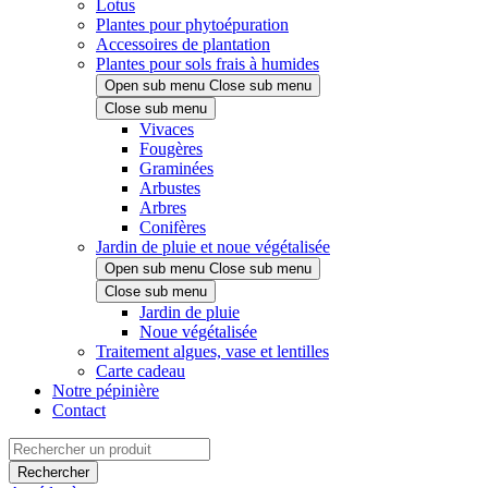
Lotus
Plantes pour phytoépuration
Accessoires de plantation
Plantes pour sols frais à humides
Open sub menu
Close sub menu
Close sub menu
Vivaces
Fougères
Graminées
Arbustes
Arbres
Conifères
Jardin de pluie et noue végétalisée
Open sub menu
Close sub menu
Close sub menu
Jardin de pluie
Noue végétalisée
Traitement algues, vase et lentilles
Carte cadeau
Notre pépinière
Contact
Rechercher