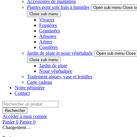
Accessoires de plantation
Plantes pour sols frais à humides
Open sub menu
Close s
Close sub menu
Vivaces
Fougères
Graminées
Arbustes
Arbres
Conifères
Jardin de pluie et noue végétalisée
Open sub menu
Close
Close sub menu
Jardin de pluie
Noue végétalisée
Traitement algues, vase et lentilles
Carte cadeau
Notre pépinière
Contact
Rechercher
Accéder à mon compte
Panier
0
Panier
0
Chargement…