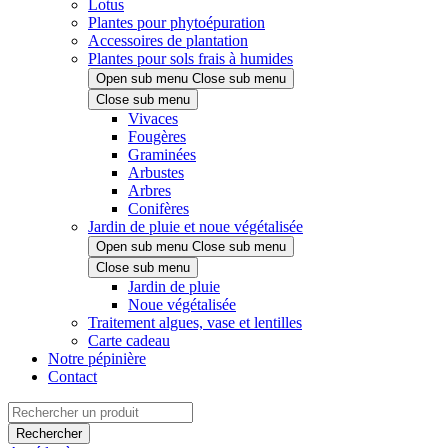
Lotus
Plantes pour phytoépuration
Accessoires de plantation
Plantes pour sols frais à humides
Open sub menu
Close sub menu
Close sub menu
Vivaces
Fougères
Graminées
Arbustes
Arbres
Conifères
Jardin de pluie et noue végétalisée
Open sub menu
Close sub menu
Close sub menu
Jardin de pluie
Noue végétalisée
Traitement algues, vase et lentilles
Carte cadeau
Notre pépinière
Contact
Rechercher