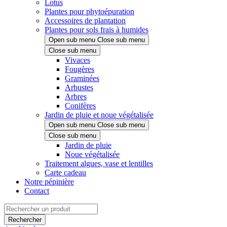
Lotus
Plantes pour phytoépuration
Accessoires de plantation
Plantes pour sols frais à humides
Open sub menu
Close sub menu
Close sub menu
Vivaces
Fougères
Graminées
Arbustes
Arbres
Conifères
Jardin de pluie et noue végétalisée
Open sub menu
Close sub menu
Close sub menu
Jardin de pluie
Noue végétalisée
Traitement algues, vase et lentilles
Carte cadeau
Notre pépinière
Contact
Rechercher