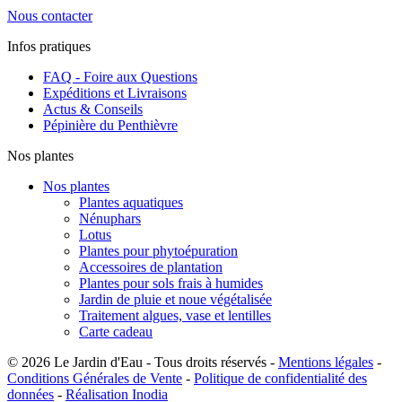
Nous contacter
Infos pratiques
FAQ - Foire aux Questions
Expéditions et Livraisons
Actus & Conseils
Pépinière du Penthièvre
Nos plantes
Nos plantes
Plantes aquatiques
Nénuphars
Lotus
Plantes pour phytoépuration
Accessoires de plantation
Plantes pour sols frais à humides
Jardin de pluie et noue végétalisée
Traitement algues, vase et lentilles
Carte cadeau
© 2026 Le Jardin d'Eau - Tous droits réservés -
Mentions légales
-
Conditions Générales de Vente
-
Politique de confidentialité des
données
-
Réalisation Inodia