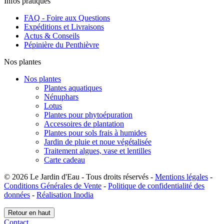
Infos pratiques
FAQ - Foire aux Questions
Expéditions et Livraisons
Actus & Conseils
Pépinière du Penthièvre
Nos plantes
Nos plantes
Plantes aquatiques
Nénuphars
Lotus
Plantes pour phytoépuration
Accessoires de plantation
Plantes pour sols frais à humides
Jardin de pluie et noue végétalisée
Traitement algues, vase et lentilles
Carte cadeau
© 2026 Le Jardin d'Eau - Tous droits réservés -
Mentions légales
-
Conditions Générales de Vente
-
Politique de confidentialité des
données
-
Réalisation Inodia
Retour en haut
Contact