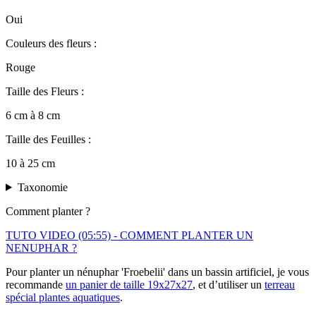
Oui
Couleurs des fleurs :
Rouge
Taille des Fleurs :
6 cm à 8 cm
Taille des Feuilles :
10 à 25 cm
Taxonomie
Comment planter ?
TUTO VIDEO (05:55) - COMMENT PLANTER UN
NENUPHAR ?
Pour planter un nénuphar 'Froebelii' dans un bassin artificiel, je vous
recommande
un panier de taille 19x27x27
, et d’utiliser un
terreau
spécial plantes aquatiques
.