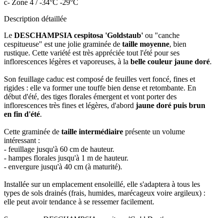
c- Zone 4 / -34°C -29°C
Description détaillée
Le
DESCHAMPSIA cespitosa 'Goldstaub'
ou "canche
cespitueuse" est une jolie graminée de
taille moyenne
, bien
rustique. Cette variété est très appréciée tout l'été pour ses
inflorescences légères et vaporeuses, à la
belle couleur jaune doré
.
Son feuillage caduc est composé de feuilles vert foncé, fines et
rigides : elle va former une touffe bien dense et retombante. En
début d'été, des tiges florales émergent et vont porter des
inflorescences très fines et légères, d'abord
jaune doré puis brun
en fin d'été
.
Cette graminée de
taille intermédiaire
présente un volume
intéressant :
- feuillage jusqu'à 60 cm de hauteur.
- hampes florales jusqu'à 1 m de hauteur.
- envergure jusqu'à 40 cm (à maturité).
Installée sur un emplacement ensoleillé, elle s'adaptera à tous les
types de sols drainés (frais, humides, marécageux voire argileux) :
elle peut avoir tendance à se ressemer facilement.