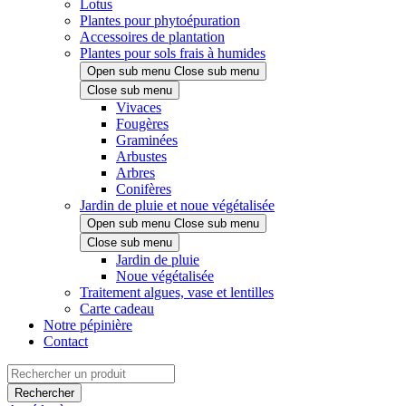
Lotus
Plantes pour phytoépuration
Accessoires de plantation
Plantes pour sols frais à humides
Open sub menu
Close sub menu
Close sub menu
Vivaces
Fougères
Graminées
Arbustes
Arbres
Conifères
Jardin de pluie et noue végétalisée
Open sub menu
Close sub menu
Close sub menu
Jardin de pluie
Noue végétalisée
Traitement algues, vase et lentilles
Carte cadeau
Notre pépinière
Contact
Rechercher