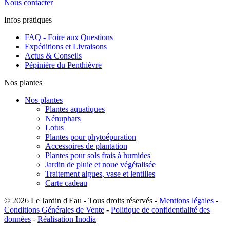
Nous contacter
Infos pratiques
FAQ - Foire aux Questions
Expéditions et Livraisons
Actus & Conseils
Pépinière du Penthièvre
Nos plantes
Nos plantes
Plantes aquatiques
Nénuphars
Lotus
Plantes pour phytoépuration
Accessoires de plantation
Plantes pour sols frais à humides
Jardin de pluie et noue végétalisée
Traitement algues, vase et lentilles
Carte cadeau
© 2026 Le Jardin d'Eau - Tous droits réservés -
Mentions légales
-
Conditions Générales de Vente
-
Politique de confidentialité des
données
-
Réalisation Inodia