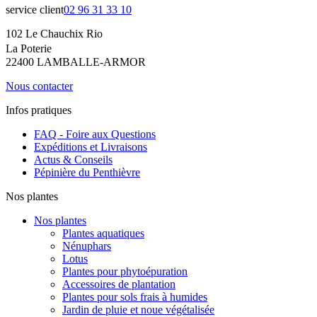
service client
02 96 31 33 10
102 Le Chauchix Rio
La Poterie
22400 LAMBALLE-ARMOR
Nous contacter
Infos pratiques
FAQ - Foire aux Questions
Expéditions et Livraisons
Actus & Conseils
Pépinière du Penthièvre
Nos plantes
Nos plantes
Plantes aquatiques
Nénuphars
Lotus
Plantes pour phytoépuration
Accessoires de plantation
Plantes pour sols frais à humides
Jardin de pluie et noue végétalisée