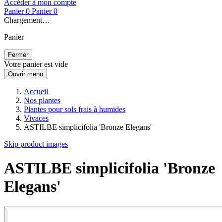
Accéder à mon compte
Panier
0
Panier
0
Chargement…
Panier
Fermer
Votre panier est vide
Ouvrir menu
Accueil
Nos plantes
Plantes pour sols frais à humides
Vivaces
ASTILBE simplicifolia 'Bronze Elegans'
Skip product images
ASTILBE simplicifolia 'Bronze
Elegans'