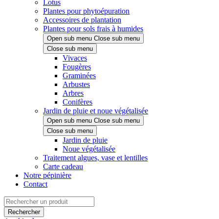
Lotus
Plantes pour phytoépuration
Accessoires de plantation
Plantes pour sols frais à humides
Open sub menu
Close sub menu
Close sub menu
Vivaces
Fougères
Graminées
Arbustes
Arbres
Conifères
Jardin de pluie et noue végétalisée
Open sub menu
Close sub menu
Close sub menu
Jardin de pluie
Noue végétalisée
Traitement algues, vase et lentilles
Carte cadeau
Notre pépinière
Contact
Rechercher