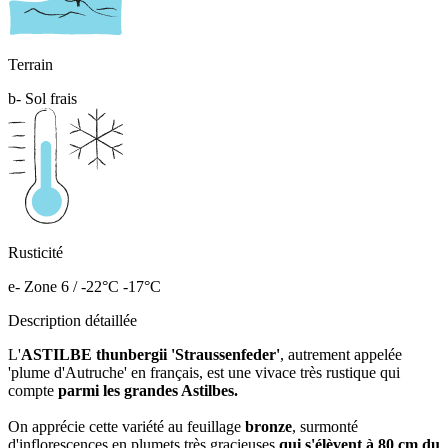
Terrain
b- Sol frais
Rusticité
e- Zone 6 / -22°C -17°C
Description détaillée
L'
ASTILBE thunbergii 'Straussenfeder'
, autrement appelée
'plume d'Autruche' en français, est une vivace très rustique qui
compte
parmi les grandes Astilbes.
On apprécie cette variété au feuillage
bronze
, surmonté
d'inflorescences en plumets très gracieuses
qui s'élèvent à 80 cm du