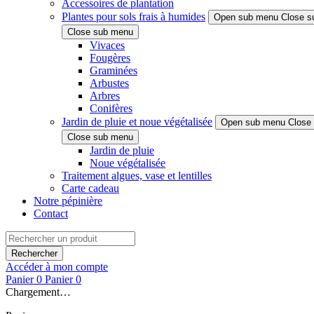
Accessoires de plantation
Plantes pour sols frais à humides
Open sub menu
Close s
Close sub menu
Vivaces
Fougères
Graminées
Arbustes
Arbres
Conifères
Jardin de pluie et noue végétalisée
Open sub menu
Close
Close sub menu
Jardin de pluie
Noue végétalisée
Traitement algues, vase et lentilles
Carte cadeau
Notre pépinière
Contact
Rechercher
Accéder à mon compte
Panier
0
Panier
0
Chargement…