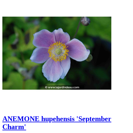
ANEMONE hupehensis 'September
Charm'