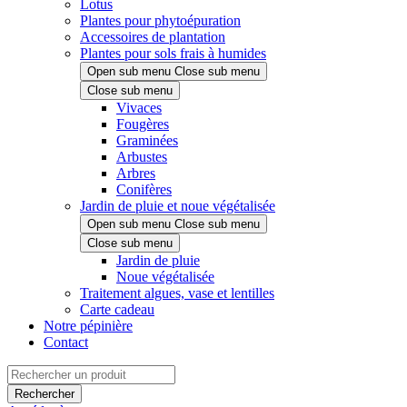
Lotus
Plantes pour phytoépuration
Accessoires de plantation
Plantes pour sols frais à humides
Open sub menu
Close sub menu
Close sub menu
Vivaces
Fougères
Graminées
Arbustes
Arbres
Conifères
Jardin de pluie et noue végétalisée
Open sub menu
Close sub menu
Close sub menu
Jardin de pluie
Noue végétalisée
Traitement algues, vase et lentilles
Carte cadeau
Notre pépinière
Contact
Rechercher