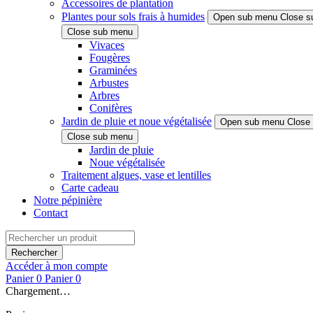
Accessoires de plantation
Plantes pour sols frais à humides
Open sub menu
Close s
Close sub menu
Vivaces
Fougères
Graminées
Arbustes
Arbres
Conifères
Jardin de pluie et noue végétalisée
Open sub menu
Close
Close sub menu
Jardin de pluie
Noue végétalisée
Traitement algues, vase et lentilles
Carte cadeau
Notre pépinière
Contact
Rechercher
Accéder à mon compte
Panier
0
Panier
0
Chargement…