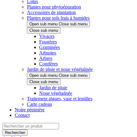
Lotus
Plantes pour phytoépuration
Accessoires de plantation
Plantes pour sols frais à humides
Open sub menu
Close sub menu
Close sub menu
Vivaces
Fougères
Graminées
Arbustes
Arbres
Conifères
Jardin de pluie et noue végétalisée
Open sub menu
Close sub menu
Close sub menu
Jardin de pluie
Noue végétalisée
Traitement algues, vase et lentilles
Carte cadeau
Notre pépinière
Contact
Rechercher