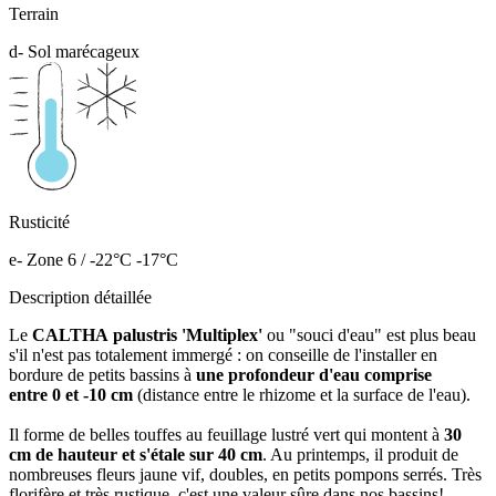
Terrain
d- Sol marécageux
Rusticité
e- Zone 6 / -22°C -17°C
Description détaillée
Le
CALTHA palustris 'Multiplex'
ou "souci d'eau" est plus beau
s'il n'est pas totalement immergé : on conseille de l'installer en
bordure de petits bassins à
une profondeur d'eau comprise
entre 0 et -10 cm
(distance entre le rhizome et la surface de l'eau).
Il forme de belles touffes au feuillage lustré vert qui montent à
30
cm de hauteur et s'étale sur 40 cm
. Au printemps, il produit de
nombreuses fleurs jaune vif, doubles, en petits pompons serrés. Très
florifère et très rustique, c'est une valeur sûre dans nos bassins!