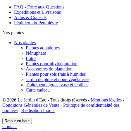
FAQ - Foire aux Questions
Expéditions et Livraisons
Actus & Conseils
Pépinière du Penthièvre
Nos plantes
Nos plantes
Plantes aquatiques
Nénuphars
Lotus
Plantes pour phytoépuration
Accessoires de plantation
Plantes pour sols frais à humides
Jardin de pluie et noue végétalisée
Traitement algues, vase et lentilles
Carte cadeau
© 2026 Le Jardin d'Eau - Tous droits réservés -
Mentions légales
-
Conditions Générales de Vente
-
Politique de confidentialité des
données
-
Réalisation Inodia
Retour en haut
Contact