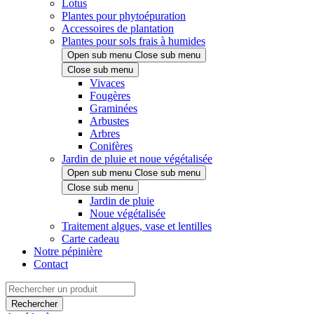
Lotus
Plantes pour phytoépuration
Accessoires de plantation
Plantes pour sols frais à humides
Open sub menu
Close sub menu
Close sub menu
Vivaces
Fougères
Graminées
Arbustes
Arbres
Conifères
Jardin de pluie et noue végétalisée
Open sub menu
Close sub menu
Close sub menu
Jardin de pluie
Noue végétalisée
Traitement algues, vase et lentilles
Carte cadeau
Notre pépinière
Contact
Rechercher