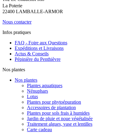
La Poterie
22400 LAMBALLE-ARMOR
Nous contacter
Infos pratiques
FAQ - Foire aux Questions
Expéditions et Livraisons
Actus & Conseils
Pépinière du Penthièvre
Nos plantes
Nos plantes
Plantes aquatiques
Nénuphars
Lotus
Plantes pour phytoépuration
Accessoires de plantation
Plantes pour sols frais à humides
Jardin de pluie et noue végétalisée
Traitement algues, vase et lentilles
Carte cadeau