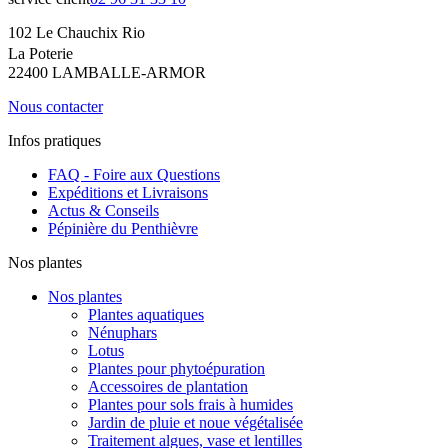
102 Le Chauchix Rio
La Poterie
22400 LAMBALLE-ARMOR
Nous contacter
Infos pratiques
FAQ - Foire aux Questions
Expéditions et Livraisons
Actus & Conseils
Pépinière du Penthièvre
Nos plantes
Nos plantes
Plantes aquatiques
Nénuphars
Lotus
Plantes pour phytoépuration
Accessoires de plantation
Plantes pour sols frais à humides
Jardin de pluie et noue végétalisée
Traitement algues, vase et lentilles