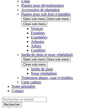
Lotus
Plantes pour phytoépuration
Accessoires de plantation
Plantes pour sols frais à humides
Open sub menu
Close sub menu
Close sub menu
Vivaces
Fougères
Graminées
Arbustes
Arbres
Conifères
Jardin de pluie et noue végétalisée
Open sub menu
Close sub menu
Close sub menu
Jardin de pluie
Noue végétalisée
Traitement algues, vase et lentilles
Carte cadeau
Notre pépinière
Contact
Rechercher