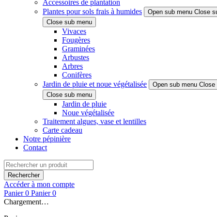
Accessoires de plantation
Plantes pour sols frais à humides
Open sub menu
Close s
Close sub menu
Vivaces
Fougères
Graminées
Arbustes
Arbres
Conifères
Jardin de pluie et noue végétalisée
Open sub menu
Close
Close sub menu
Jardin de pluie
Noue végétalisée
Traitement algues, vase et lentilles
Carte cadeau
Notre pépinière
Contact
Rechercher
Accéder à mon compte
Panier
0
Panier
0
Chargement…