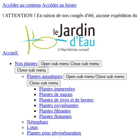
Accéder au contenu
Accéder au footer
! ATTENTION ! En raison de nos congés d'été, aucune expédition du je
Accueil
Nos plantes
Open sub menu
Close sub menu
Close sub menu
Plantes aquatiques
Open sub menu
Close sub menu
Close sub menu
Plantes immergées
Plantes de marais
Plantes de rives et de berges
Plantes oxygénantes
Plantes filtrantes
Plantes flottantes
Nénuphars
Lotus
Plantes pour phytoépuration