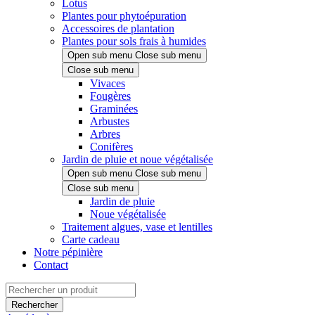
Lotus
Plantes pour phytoépuration
Accessoires de plantation
Plantes pour sols frais à humides
Open sub menu
Close sub menu
Close sub menu
Vivaces
Fougères
Graminées
Arbustes
Arbres
Conifères
Jardin de pluie et noue végétalisée
Open sub menu
Close sub menu
Close sub menu
Jardin de pluie
Noue végétalisée
Traitement algues, vase et lentilles
Carte cadeau
Notre pépinière
Contact
Rechercher