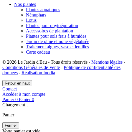
Nos plantes
Plantes aquatiques
Nénuphars
Lotus
Plantes pour phytoépuration
Accessoires de plantation
Plantes pour sols frais à humides
Jardin de pluie et noue végétalisée
Traitement algues, vase et lentilles
Carte cadeau
© 2026 Le Jardin d'Eau - Tous droits réservés -
Mentions légales
-
Conditions Générales de Vente
-
Politique de confidentialité des
données
-
Réalisation Inodia
Retour en haut
Contact
Accéder à mon compte
Panier
0
Panier
0
Chargement…
Panier
Fermer
Votre panier est vide