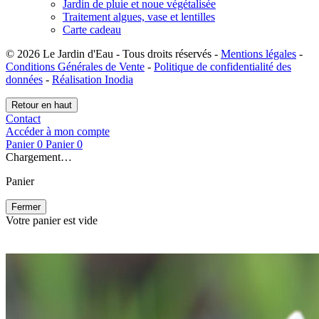
Jardin de pluie et noue végétalisée
Traitement algues, vase et lentilles
Carte cadeau
© 2026 Le Jardin d'Eau - Tous droits réservés -
Mentions légales
-
Conditions Générales de Vente
-
Politique de confidentialité des
données
-
Réalisation Inodia
Retour en haut
Contact
Accéder à mon compte
Panier
0
Panier
0
Chargement…
Panier
Fermer
Votre panier est vide