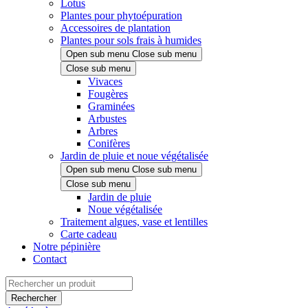
Lotus
Plantes pour phytoépuration
Accessoires de plantation
Plantes pour sols frais à humides
Open sub menu
Close sub menu
Close sub menu
Vivaces
Fougères
Graminées
Arbustes
Arbres
Conifères
Jardin de pluie et noue végétalisée
Open sub menu
Close sub menu
Close sub menu
Jardin de pluie
Noue végétalisée
Traitement algues, vase et lentilles
Carte cadeau
Notre pépinière
Contact
Rechercher