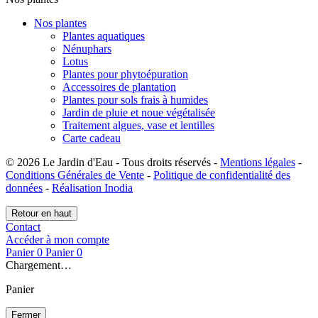
Nos plantes
Plantes aquatiques
Nénuphars
Lotus
Plantes pour phytoépuration
Accessoires de plantation
Plantes pour sols frais à humides
Jardin de pluie et noue végétalisée
Traitement algues, vase et lentilles
Carte cadeau
© 2026 Le Jardin d'Eau - Tous droits réservés -
Mentions légales
-
Conditions Générales de Vente
-
Politique de confidentialité des
données
-
Réalisation Inodia
Retour en haut
Contact
Accéder à mon compte
Panier
0
Panier
0
Chargement…
Panier
Fermer