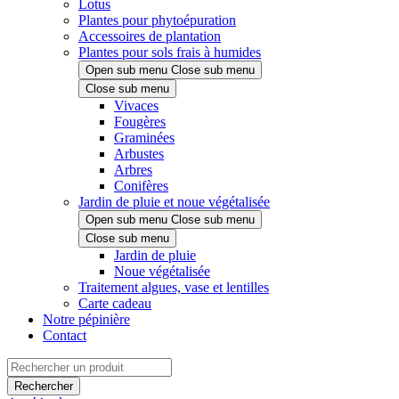
Lotus
Plantes pour phytoépuration
Accessoires de plantation
Plantes pour sols frais à humides
Open sub menu
Close sub menu
Close sub menu
Vivaces
Fougères
Graminées
Arbustes
Arbres
Conifères
Jardin de pluie et noue végétalisée
Open sub menu
Close sub menu
Close sub menu
Jardin de pluie
Noue végétalisée
Traitement algues, vase et lentilles
Carte cadeau
Notre pépinière
Contact
Rechercher