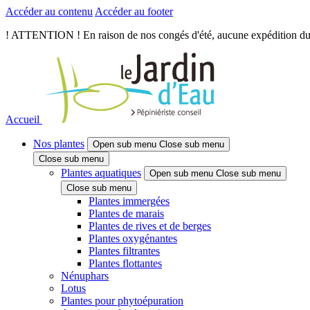
Accéder au contenu
Accéder au footer
! ATTENTION ! En raison de nos congés d'été, aucune expédition du je
Accueil
Nos plantes
Open sub menu
Close sub menu
Close sub menu
Plantes aquatiques
Open sub menu
Close sub menu
Close sub menu
Plantes immergées
Plantes de marais
Plantes de rives et de berges
Plantes oxygénantes
Plantes filtrantes
Plantes flottantes
Nénuphars
Lotus
Plantes pour phytoépuration