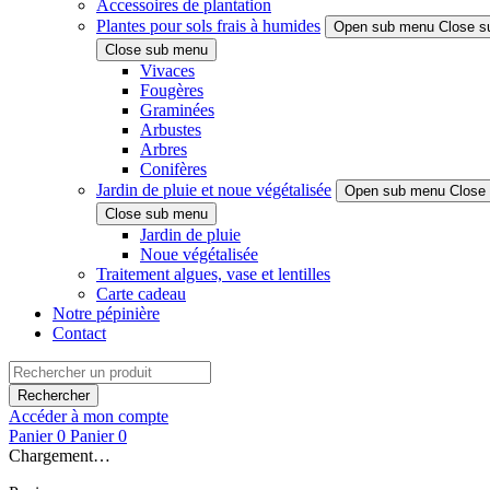
Accessoires de plantation
Plantes pour sols frais à humides
Open sub menu
Close s
Close sub menu
Vivaces
Fougères
Graminées
Arbustes
Arbres
Conifères
Jardin de pluie et noue végétalisée
Open sub menu
Close
Close sub menu
Jardin de pluie
Noue végétalisée
Traitement algues, vase et lentilles
Carte cadeau
Notre pépinière
Contact
Rechercher
Accéder à mon compte
Panier
0
Panier
0
Chargement…