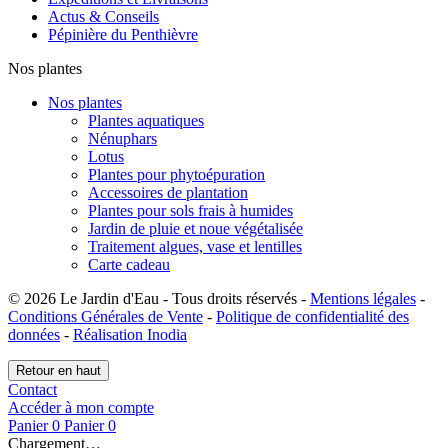
Actus & Conseils
Pépinière du Penthièvre
Nos plantes
Nos plantes
Plantes aquatiques
Nénuphars
Lotus
Plantes pour phytoépuration
Accessoires de plantation
Plantes pour sols frais à humides
Jardin de pluie et noue végétalisée
Traitement algues, vase et lentilles
Carte cadeau
© 2026 Le Jardin d'Eau - Tous droits réservés -
Mentions légales
-
Conditions Générales de Vente
-
Politique de confidentialité des
données
-
Réalisation Inodia
Retour en haut
Contact
Accéder à mon compte
Panier
0
Panier
0
Chargement…