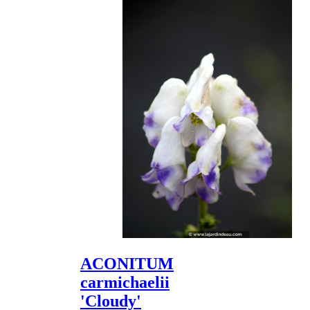
ACONITUM
carmichaelii
'Cloudy'