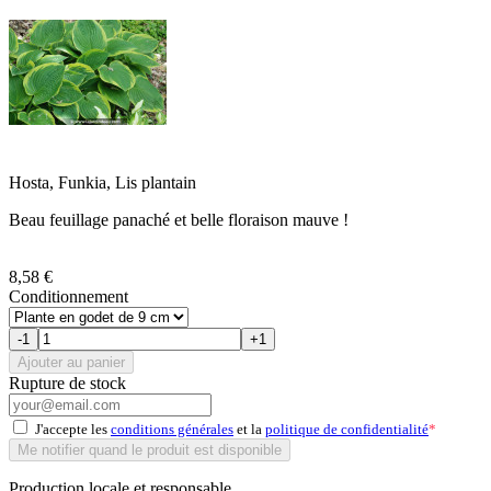
Hosta, Funkia, Lis plantain
Beau feuillage panaché et belle floraison mauve !
8,58 €
Conditionnement
-1
+1
Ajouter au panier
Rupture de stock
J'accepte les
conditions générales
et la
politique de confidentialité
*
Me notifier quand le produit est disponible
Production locale et responsable