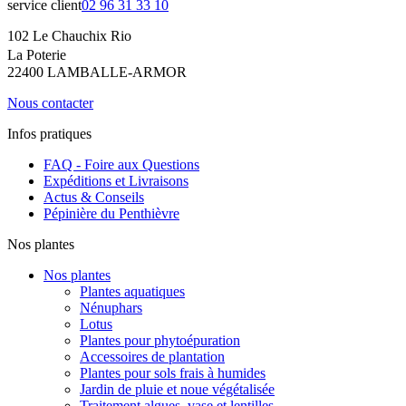
service client
02 96 31 33 10
102 Le Chauchix Rio
La Poterie
22400 LAMBALLE-ARMOR
Nous contacter
Infos pratiques
FAQ - Foire aux Questions
Expéditions et Livraisons
Actus & Conseils
Pépinière du Penthièvre
Nos plantes
Nos plantes
Plantes aquatiques
Nénuphars
Lotus
Plantes pour phytoépuration
Accessoires de plantation
Plantes pour sols frais à humides
Jardin de pluie et noue végétalisée
Traitement algues, vase et lentilles