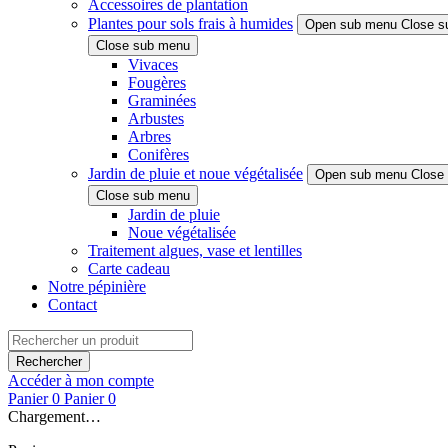
Accessoires de plantation
Plantes pour sols frais à humides
Open sub menu
Close s
Close sub menu
Vivaces
Fougères
Graminées
Arbustes
Arbres
Conifères
Jardin de pluie et noue végétalisée
Open sub menu
Close
Close sub menu
Jardin de pluie
Noue végétalisée
Traitement algues, vase et lentilles
Carte cadeau
Notre pépinière
Contact
Rechercher
Accéder à mon compte
Panier
0
Panier
0
Chargement…