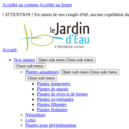
Accéder au contenu
Accéder au footer
! ATTENTION ! En raison de nos congés d'été, aucune expédition du je
Accueil
Nos plantes
Open sub menu
Close sub menu
Close sub menu
Plantes aquatiques
Open sub menu
Close sub menu
Close sub menu
Plantes immergées
Plantes de marais
Plantes de rives et de berges
Plantes oxygénantes
Plantes filtrantes
Plantes flottantes
Nénuphars
Lotus
Plantes pour phytoépuration