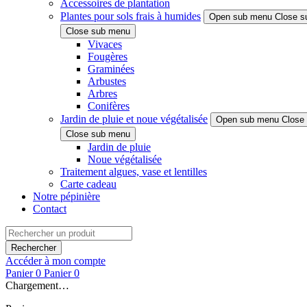
Accessoires de plantation
Plantes pour sols frais à humides
Open sub menu
Close s
Close sub menu
Vivaces
Fougères
Graminées
Arbustes
Arbres
Conifères
Jardin de pluie et noue végétalisée
Open sub menu
Close
Close sub menu
Jardin de pluie
Noue végétalisée
Traitement algues, vase et lentilles
Carte cadeau
Notre pépinière
Contact
Rechercher
Accéder à mon compte
Panier
0
Panier
0
Chargement…