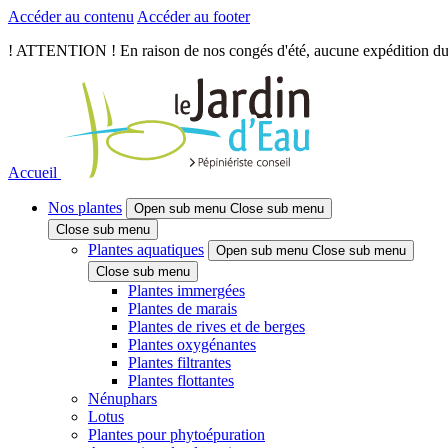
Accéder au contenu
Accéder au footer
! ATTENTION ! En raison de nos congés d'été, aucune expédition du je
Accueil
Nos plantes
Open sub menu
Close sub menu
Close sub menu
Plantes aquatiques
Open sub menu
Close sub menu
Close sub menu
Plantes immergées
Plantes de marais
Plantes de rives et de berges
Plantes oxygénantes
Plantes filtrantes
Plantes flottantes
Nénuphars
Lotus
Plantes pour phytoépuration