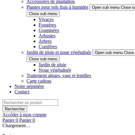
Accessoires de plantation
Plantes pour sols frais à humides
Open sub menu
Close s
Close sub menu
Vivaces
Fougères
Graminées
Arbustes
Arbres
Conifères
Jardin de pluie et noue végétalisée
Open sub menu
Close
Close sub menu
Jardin de pluie
Noue végétalisée
Traitement algues, vase et lentilles
Carte cadeau
Notre pépinière
Contact
Rechercher
Accéder à mon compte
Panier
0
Panier
0
Chargement…