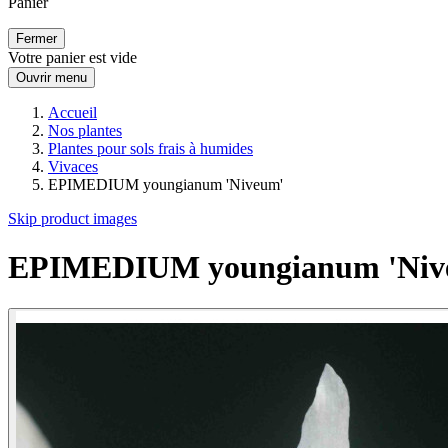
Panier
Fermer
Votre panier est vide
Ouvrir menu
Accueil
Nos plantes
Plantes pour sols frais à humides
Vivaces
EPIMEDIUM youngianum 'Niveum'
Skip product images
EPIMEDIUM youngianum 'Niv