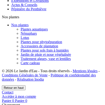
Expéditions et Livraisons
Actus & Conseils
Pépinière du Penthièvre
Nos plantes
Nos plantes
Plantes aquatiques
Nénuphars
Lotus
Plantes pour phytoépuration
Accessoires de plantation
Plantes pour sols frais à humides
Jardin de pluie et noue végétalisée
Traitement algues, vase et lentilles
Carte cadeau
© 2026 Le Jardin d'Eau - Tous droits réservés -
Mentions légales
-
Conditions Générales de Vente
-
Politique de confidentialité des
données
-
Réalisation Inodia
Retour en haut
Contact
Accéder à mon compte
Panier
0
Panier
0
Chargement…