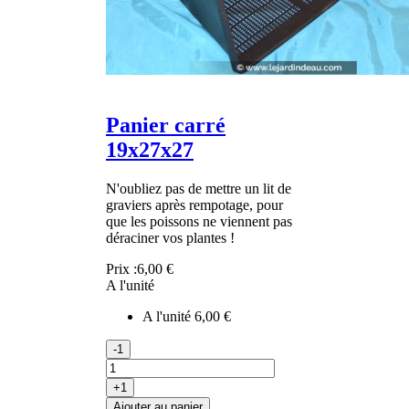
Panier carré
19x27x27
N'oubliez pas de mettre un lit de
graviers après rempotage, pour
que les poissons ne viennent pas
déraciner vos plantes !
Prix :
6,00 €
A l'unité
A l'unité
6,00 €
-1
+1
Ajouter au panier