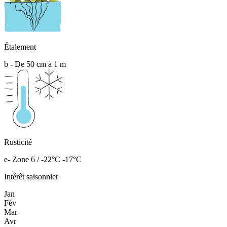
Étalement
b - De 50 cm à 1 m
Rusticité
e- Zone 6 / -22°C -17°C
Intérêt saisonnier
Jan
Fév
Mar
Avr