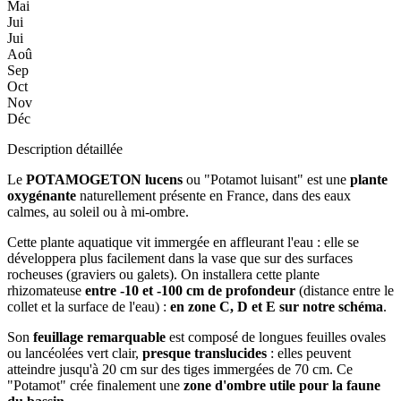
Mai
Jui
Jui
Aoû
Sep
Oct
Nov
Déc
Description détaillée
Le
POTAMOGETON lucens
ou "Potamot luisant" est une
plante
oxygénante
naturellement présente en France, dans des eaux
calmes, au soleil ou à mi-ombre.
Cette plante aquatique vit immergée en affleurant l'eau : elle se
développera plus facilement dans la vase que sur des surfaces
rocheuses (graviers ou galets). On installera cette plante
rhizomateuse
entre -10 et -100 cm de profondeur
(distance entre le
collet et la surface de l'eau) :
en zone C, D et E sur notre schéma
.
Son
feuillage remarquable
est composé de longues feuilles ovales
ou lancéolées vert clair,
presque translucides
: elles peuvent
atteindre jusqu'à 20 cm sur des tiges immergées de 70 cm. Ce
"Potamot" crée finalement une
zone d'ombre utile pour la faune