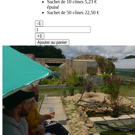
Sachet de 10 cônes
5,23 €
épuisé
Sachet de 50 cônes
22,50 €
-1
+1
Ajouter au panier