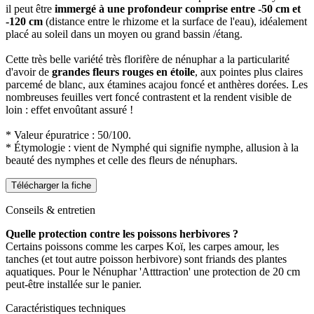
il peut être
immergé à une profondeur comprise entre -50 cm et
-120 cm
(distance entre le rhizome et la surface de l'eau), idéalement
placé au soleil dans un moyen ou grand bassin /étang.
Cette très belle variété très florifère de nénuphar a la particularité
d'avoir de
grandes fleurs rouges en étoile
, aux pointes plus claires
parcemé de blanc, aux étamines acajou foncé et anthères dorées. Les
nombreuses feuilles vert foncé contrastent et la rendent visible de
loin : effet envoûtant assuré !
* Valeur épuratrice : 50/100.
* Étymologie : vient de Nymphé qui signifie nymphe, allusion à la
beauté des nymphes et celle des fleurs de nénuphars.
Télécharger la fiche
Conseils & entretien
Quelle protection contre les poissons herbivores ?
Certains poissons comme les carpes Koï, les carpes amour, les
tanches (et tout autre poisson herbivore) sont friands des plantes
aquatiques. Pour le Nénuphar 'Atttraction' une protection de 20 cm
peut-être installée sur le panier.
Caractéristiques techniques