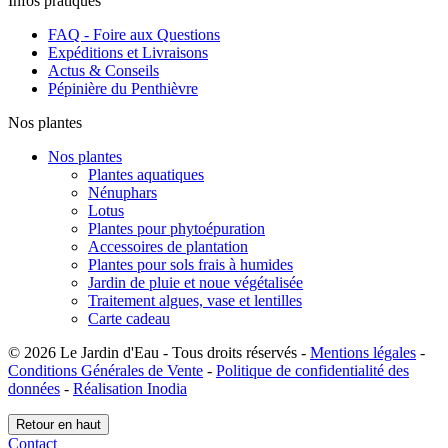
Infos pratiques
FAQ - Foire aux Questions
Expéditions et Livraisons
Actus & Conseils
Pépinière du Penthièvre
Nos plantes
Nos plantes
Plantes aquatiques
Nénuphars
Lotus
Plantes pour phytoépuration
Accessoires de plantation
Plantes pour sols frais à humides
Jardin de pluie et noue végétalisée
Traitement algues, vase et lentilles
Carte cadeau
© 2026 Le Jardin d'Eau - Tous droits réservés -
Mentions légales
-
Conditions Générales de Vente
-
Politique de confidentialité des
données
-
Réalisation Inodia
Retour en haut
Contact