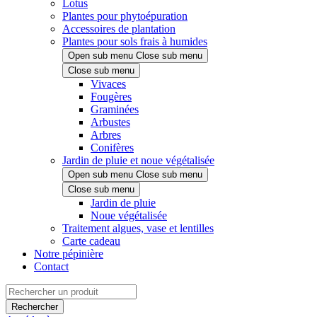
Lotus
Plantes pour phytoépuration
Accessoires de plantation
Plantes pour sols frais à humides
Open sub menu
Close sub menu
Close sub menu
Vivaces
Fougères
Graminées
Arbustes
Arbres
Conifères
Jardin de pluie et noue végétalisée
Open sub menu
Close sub menu
Close sub menu
Jardin de pluie
Noue végétalisée
Traitement algues, vase et lentilles
Carte cadeau
Notre pépinière
Contact
Rechercher