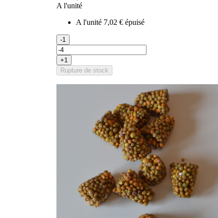
A l'unité
A l'unité
7,02 €
épuisé
-1
+1
Rupture de stock