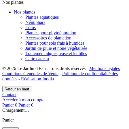
Nos plantes
Nos plantes
Plantes aquatiques
Nénuphars
Lotus
Plantes pour phytoépuration
Accessoires de plantation
Plantes pour sols frais à humides
Jardin de pluie et noue végétalisée
Traitement algues, vase et lentilles
Carte cadeau
© 2026 Le Jardin d'Eau - Tous droits réservés -
Mentions légales
-
Conditions Générales de Vente
-
Politique de confidentialité des
données
-
Réalisation Inodia
Retour en haut
Contact
Accéder à mon compte
Panier
0
Panier
0
Chargement…
Panier