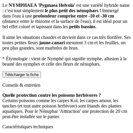
Le
NYMPHAEA 'Pygmaea Helvola'
est une variété hybride naine
: c'est tout simplement
le plus petit des nénuphars !
Immergé
dans l'eau à une
profondeur comprise entre -10 et -30 cm
(distance entre le rhizome et la surface de l'eau), il est idéal pour un
bel effet coloré et tapissant dans les
petits bassins
.
Il aime les situations chaudes et devient dans ce cas très florifère. Ses
toutes petites fleurs
jaune-canari
mesurent 3 cm et les feuilles, un
peu plus grandes, sont marbrées de brun.
* Étymologie : vient de Nymphé qui signifie nymphe, allusion à la
beauté des nymphes et celle des fleurs de nénuphars.
Télécharger la fiche
Conseils & entretien
Quelle protection contre les poissons herbivores ?
Certains poissons comme les carpes Koï, les carpes amour, les
tanches (et tout autre poisson herbivore) sont friands des plantes
aquatiques. Pour le Nénuphar 'Atttraction' une protection de 20 cm
peut-être installée sur le panier.
Caractéristiques techniques