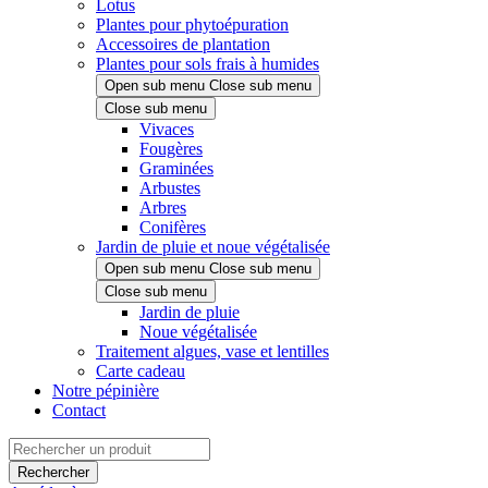
Lotus
Plantes pour phytoépuration
Accessoires de plantation
Plantes pour sols frais à humides
Open sub menu
Close sub menu
Close sub menu
Vivaces
Fougères
Graminées
Arbustes
Arbres
Conifères
Jardin de pluie et noue végétalisée
Open sub menu
Close sub menu
Close sub menu
Jardin de pluie
Noue végétalisée
Traitement algues, vase et lentilles
Carte cadeau
Notre pépinière
Contact
Rechercher