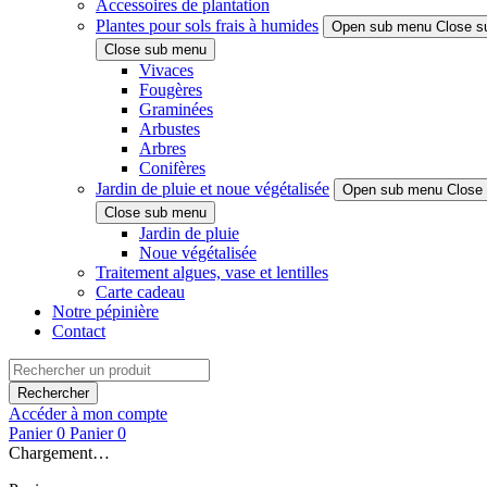
Accessoires de plantation
Plantes pour sols frais à humides
Open sub menu
Close s
Close sub menu
Vivaces
Fougères
Graminées
Arbustes
Arbres
Conifères
Jardin de pluie et noue végétalisée
Open sub menu
Close
Close sub menu
Jardin de pluie
Noue végétalisée
Traitement algues, vase et lentilles
Carte cadeau
Notre pépinière
Contact
Rechercher
Accéder à mon compte
Panier
0
Panier
0
Chargement…