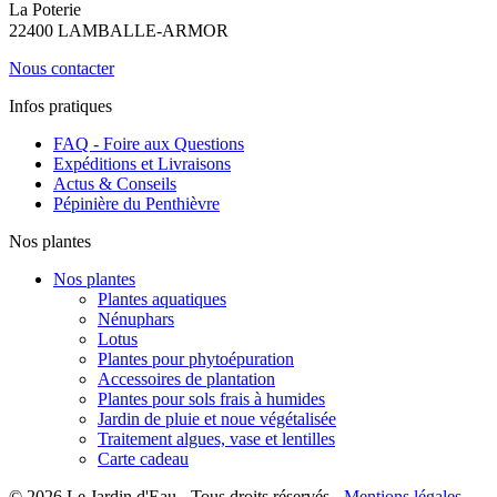
La Poterie
22400 LAMBALLE-ARMOR
Nous contacter
Infos pratiques
FAQ - Foire aux Questions
Expéditions et Livraisons
Actus & Conseils
Pépinière du Penthièvre
Nos plantes
Nos plantes
Plantes aquatiques
Nénuphars
Lotus
Plantes pour phytoépuration
Accessoires de plantation
Plantes pour sols frais à humides
Jardin de pluie et noue végétalisée
Traitement algues, vase et lentilles
Carte cadeau
© 2026 Le Jardin d'Eau - Tous droits réservés -
Mentions légales
-