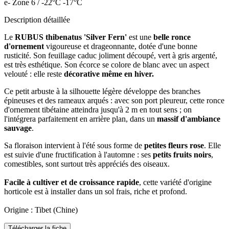
e- Zone 6 / -22°C -17°C
Description détaillée
Le
RUBUS thibenatus 'Silver Fern'
est une
belle ronce
d'ornement
vigoureuse et drageonnante, dotée d'une bonne
rusticité. Son feuillage caduc joliment découpé, vert à gris argenté,
est très esthétique. Son écorce se colore de blanc avec un aspect
velouté : elle reste
décorative même en hiver.
Ce petit arbuste à la silhouette légère développe des branches
épineuses et des rameaux arqués : avec son port pleureur, cette ronce
d'ornement tibétaine atteindra jusqu'à 2 m en tout sens ; on
l'intégrera parfaitement en arrière plan, dans un
massif d'ambiance
sauvage
.
Sa floraison intervient à l'été sous forme de
petites fleurs rose
. Elle
est suivie d'une fructification à l'automne : ses
petits fruits noirs
,
comestibles, sont surtout très appréciés des oiseaux.
Facile à cultiver et de croissance rapide
, cette variété d'origine
horticole est à installer dans un sol frais, riche et profond.
Origine : Tibet (Chine)
Télécharger la fiche