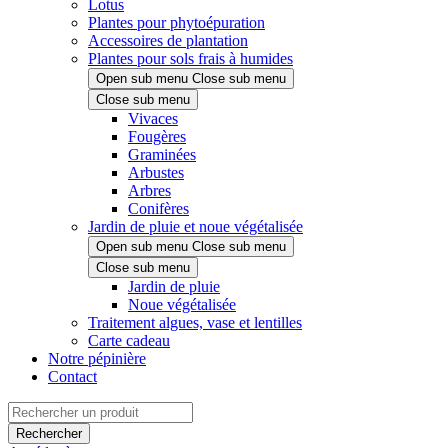
Lotus
Plantes pour phytoépuration
Accessoires de plantation
Plantes pour sols frais à humides
Open sub menu
Close sub menu
Close sub menu
Vivaces
Fougères
Graminées
Arbustes
Arbres
Conifères
Jardin de pluie et noue végétalisée
Open sub menu
Close sub menu
Close sub menu
Jardin de pluie
Noue végétalisée
Traitement algues, vase et lentilles
Carte cadeau
Notre pépinière
Contact
Rechercher