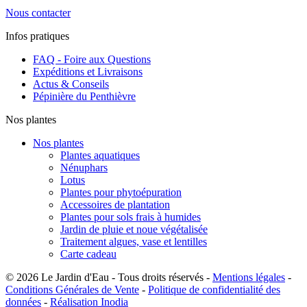
Nous contacter
Infos pratiques
FAQ - Foire aux Questions
Expéditions et Livraisons
Actus & Conseils
Pépinière du Penthièvre
Nos plantes
Nos plantes
Plantes aquatiques
Nénuphars
Lotus
Plantes pour phytoépuration
Accessoires de plantation
Plantes pour sols frais à humides
Jardin de pluie et noue végétalisée
Traitement algues, vase et lentilles
Carte cadeau
© 2026 Le Jardin d'Eau - Tous droits réservés -
Mentions légales
-
Conditions Générales de Vente
-
Politique de confidentialité des
données
-
Réalisation Inodia