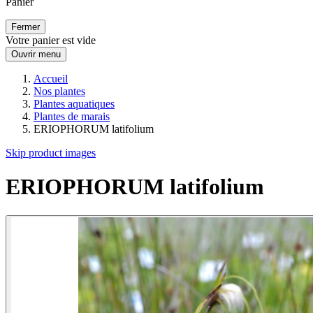
Panier
Fermer
Votre panier est vide
Ouvrir menu
Accueil
Nos plantes
Plantes aquatiques
Plantes de marais
ERIOPHORUM latifolium
Skip product images
ERIOPHORUM latifolium