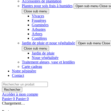
Accessoires de plantation
Plantes pour sols frais à humides
Open sub menu
Close s
Close sub menu
Vivaces
Fougères
Graminées
Arbustes
Arbres
Conifères
Jardin de pluie et noue végétalisée
Open sub menu
Close
Close sub menu
Jardin de pluie
Noue végétalisée
Traitement algues, vase et lentilles
Carte cadeau
Notre pépinière
Contact
Rechercher
Accéder à mon compte
Panier
0
Panier
0
Chargement…