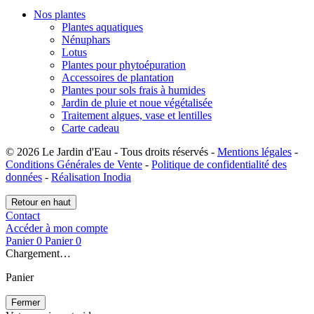
Nos plantes
Plantes aquatiques
Nénuphars
Lotus
Plantes pour phytoépuration
Accessoires de plantation
Plantes pour sols frais à humides
Jardin de pluie et noue végétalisée
Traitement algues, vase et lentilles
Carte cadeau
© 2026 Le Jardin d'Eau - Tous droits réservés -
Mentions légales
-
Conditions Générales de Vente
-
Politique de confidentialité des
données
-
Réalisation Inodia
Retour en haut
Contact
Accéder à mon compte
Panier
0
Panier
0
Chargement…
Panier
Fermer