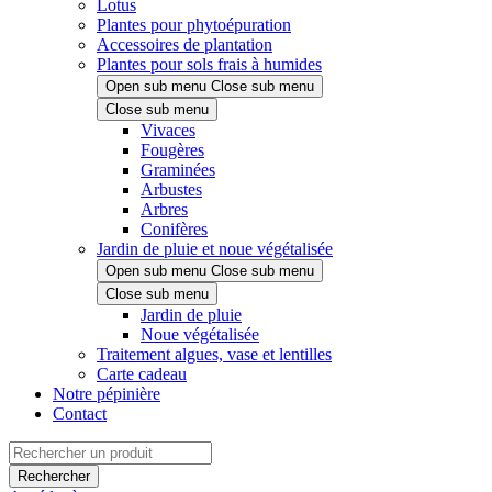
Lotus
Plantes pour phytoépuration
Accessoires de plantation
Plantes pour sols frais à humides
Open sub menu
Close sub menu
Close sub menu
Vivaces
Fougères
Graminées
Arbustes
Arbres
Conifères
Jardin de pluie et noue végétalisée
Open sub menu
Close sub menu
Close sub menu
Jardin de pluie
Noue végétalisée
Traitement algues, vase et lentilles
Carte cadeau
Notre pépinière
Contact
Rechercher