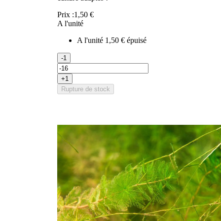
Prix :
1,50 €
A l'unité
A l'unité
1,50 €
épuisé
-1
+1
Rupture de stock