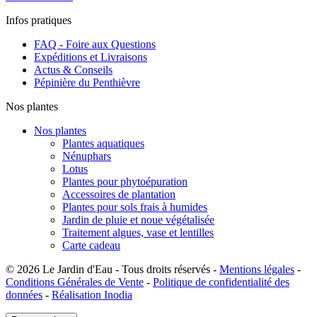
Infos pratiques
FAQ - Foire aux Questions
Expéditions et Livraisons
Actus & Conseils
Pépinière du Penthièvre
Nos plantes
Nos plantes
Plantes aquatiques
Nénuphars
Lotus
Plantes pour phytoépuration
Accessoires de plantation
Plantes pour sols frais à humides
Jardin de pluie et noue végétalisée
Traitement algues, vase et lentilles
Carte cadeau
© 2026 Le Jardin d'Eau - Tous droits réservés -
Mentions légales
-
Conditions Générales de Vente
-
Politique de confidentialité des
données
-
Réalisation Inodia