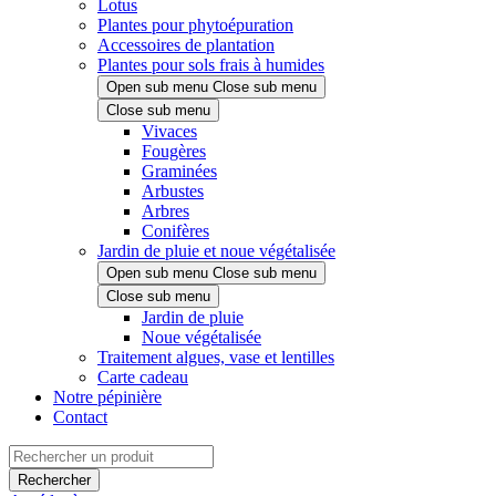
Lotus
Plantes pour phytoépuration
Accessoires de plantation
Plantes pour sols frais à humides
Open sub menu
Close sub menu
Close sub menu
Vivaces
Fougères
Graminées
Arbustes
Arbres
Conifères
Jardin de pluie et noue végétalisée
Open sub menu
Close sub menu
Close sub menu
Jardin de pluie
Noue végétalisée
Traitement algues, vase et lentilles
Carte cadeau
Notre pépinière
Contact
Rechercher