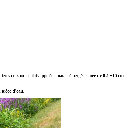
culières en zone parfois appelée "marais émergé" située
de 0 à +10 cm
e pièce d'eau
.