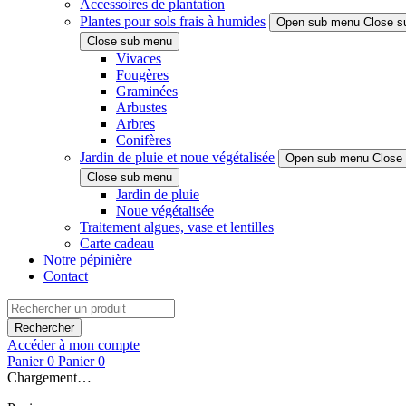
Accessoires de plantation
Plantes pour sols frais à humides
Open sub menu
Close s
Close sub menu
Vivaces
Fougères
Graminées
Arbustes
Arbres
Conifères
Jardin de pluie et noue végétalisée
Open sub menu
Close
Close sub menu
Jardin de pluie
Noue végétalisée
Traitement algues, vase et lentilles
Carte cadeau
Notre pépinière
Contact
Rechercher
Accéder à mon compte
Panier
0
Panier
0
Chargement…