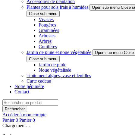
Accessoires de plantation
Plantes pour sols frais à humides
Open sub menu
Close s
Close sub menu
Vivaces
Fougères
Graminées
Arbustes
Arbres
Conifères
Jardin de pluie et noue végétalisée
Open sub menu
Close
Close sub menu
Jardin de pluie
Noue végétalisée
Traitement algues, vase et lentilles
Carte cadeau
Notre pépinière
Contact
Rechercher
Accéder à mon compte
Panier
0
Panier
0
Chargement…