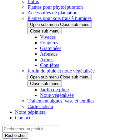
Lotus
Plantes pour phytoépuration
Accessoires de plantation
Plantes pour sols frais à humides
Open sub menu
Close sub menu
Close sub menu
Vivaces
Fougères
Graminées
Arbustes
Arbres
Conifères
Jardin de pluie et noue végétalisée
Open sub menu
Close sub menu
Close sub menu
Jardin de pluie
Noue végétalisée
Traitement algues, vase et lentilles
Carte cadeau
Notre pépinière
Contact
Rechercher