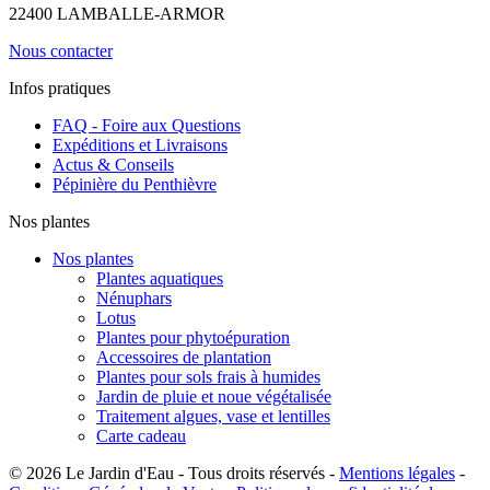
22400 LAMBALLE-ARMOR
Nous contacter
Infos pratiques
FAQ - Foire aux Questions
Expéditions et Livraisons
Actus & Conseils
Pépinière du Penthièvre
Nos plantes
Nos plantes
Plantes aquatiques
Nénuphars
Lotus
Plantes pour phytoépuration
Accessoires de plantation
Plantes pour sols frais à humides
Jardin de pluie et noue végétalisée
Traitement algues, vase et lentilles
Carte cadeau
© 2026 Le Jardin d'Eau - Tous droits réservés -
Mentions légales
-