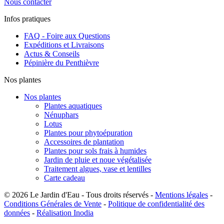
Nous contacter
Infos pratiques
FAQ - Foire aux Questions
Expéditions et Livraisons
Actus & Conseils
Pépinière du Penthièvre
Nos plantes
Nos plantes
Plantes aquatiques
Nénuphars
Lotus
Plantes pour phytoépuration
Accessoires de plantation
Plantes pour sols frais à humides
Jardin de pluie et noue végétalisée
Traitement algues, vase et lentilles
Carte cadeau
© 2026 Le Jardin d'Eau - Tous droits réservés -
Mentions légales
-
Conditions Générales de Vente
-
Politique de confidentialité des
données
-
Réalisation Inodia