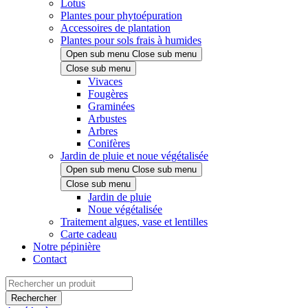
Lotus
Plantes pour phytoépuration
Accessoires de plantation
Plantes pour sols frais à humides
Open sub menu
Close sub menu
Close sub menu
Vivaces
Fougères
Graminées
Arbustes
Arbres
Conifères
Jardin de pluie et noue végétalisée
Open sub menu
Close sub menu
Close sub menu
Jardin de pluie
Noue végétalisée
Traitement algues, vase et lentilles
Carte cadeau
Notre pépinière
Contact
Rechercher