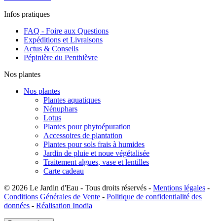
Infos pratiques
FAQ - Foire aux Questions
Expéditions et Livraisons
Actus & Conseils
Pépinière du Penthièvre
Nos plantes
Nos plantes
Plantes aquatiques
Nénuphars
Lotus
Plantes pour phytoépuration
Accessoires de plantation
Plantes pour sols frais à humides
Jardin de pluie et noue végétalisée
Traitement algues, vase et lentilles
Carte cadeau
© 2026 Le Jardin d'Eau - Tous droits réservés -
Mentions légales
-
Conditions Générales de Vente
-
Politique de confidentialité des
données
-
Réalisation Inodia