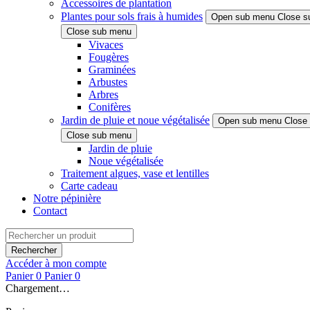
Accessoires de plantation
Plantes pour sols frais à humides
Open sub menu
Close s
Close sub menu
Vivaces
Fougères
Graminées
Arbustes
Arbres
Conifères
Jardin de pluie et noue végétalisée
Open sub menu
Close
Close sub menu
Jardin de pluie
Noue végétalisée
Traitement algues, vase et lentilles
Carte cadeau
Notre pépinière
Contact
Rechercher
Accéder à mon compte
Panier
0
Panier
0
Chargement…