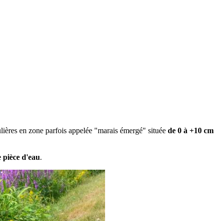
culières en zone parfois appelée "marais émergé" située
de 0 à +10 cm
e pièce d'eau
.